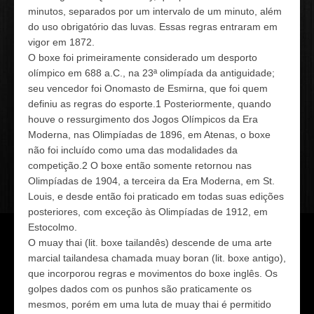
minutos, separados por um intervalo de um minuto, além
do uso obrigatório das luvas. Essas regras entraram em
vigor em 1872.
O boxe foi primeiramente considerado um desporto
olímpico em 688 a.C., na 23ª olimpíada da antiguidade;
seu vencedor foi Onomasto de Esmirna, que foi quem
definiu as regras do esporte.1 Posteriormente, quando
houve o ressurgimento dos Jogos Olímpicos da Era
Moderna, nas Olimpíadas de 1896, em Atenas, o boxe
não foi incluído como uma das modalidades da
competição.2 O boxe então somente retornou nas
Olimpíadas de 1904, a terceira da Era Moderna, em St.
Louis, e desde então foi praticado em todas suas edições
posteriores, com exceção às Olimpíadas de 1912, em
Estocolmo.
O muay thai (lit. boxe tailandês) descende de uma arte
marcial tailandesa chamada muay boran (lit. boxe antigo),
que incorporou regras e movimentos do boxe inglês. Os
golpes dados com os punhos são praticamente os
mesmos, porém em uma luta de muay thai é permitido