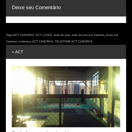
Deixe seu Comentário
Tags:
ACT CAIEIRAS
,
ACT LUTAS
,
aula de luta
,
aula de luta em Caieiras
,
boxe em
Caieiras
,
endereço ACT CAIEIRAS
,
TELEFONE ACT CAIEIRAS
+ ACT