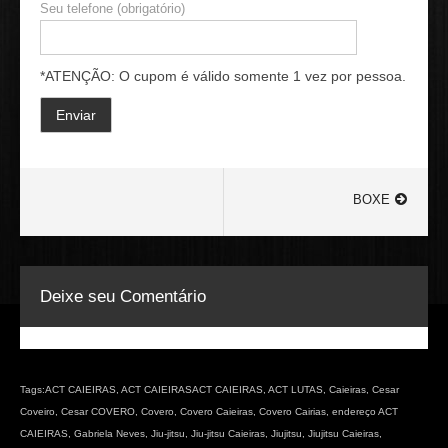
Seu telefone (obrigatório)
*ATENÇÃO: O cupom é válido somente 1 vez por pessoa.
BOXE
Deixe seu Comentário
Tags:
ACT CAIEIRAS
,
ACT CAIEIRASACT CAIEIRAS
,
ACT LUTAS
,
Caieiras
,
Cesar
Coveiro
,
Cesar COVERO
,
Covero
,
Covero Caieiras
,
Covero Cairias
,
endereço ACT
CAIEIRAS
,
Gabriela Neves
,
Jiu-jitsu
,
Jiu-jitsu Caieiras
,
Jiujitsu
,
Jiujitsu Caieiras
,