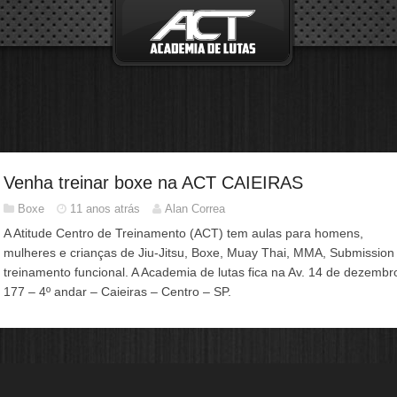
Venha treinar boxe na ACT CAIEIRAS
Boxe
11 anos atrás
Alan Correa
A Atitude Centro de Treinamento (ACT) tem aulas para homens,
mulheres e crianças de Jiu-Jitsu, Boxe, Muay Thai, MMA, Submission
treinamento funcional. A Academia de lutas fica na Av. 14 de dezembr
177 – 4º andar – Caieiras – Centro – SP.